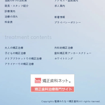
当院の4つのお約束
アクセス・医院案内
顎の成長発育により、歯並びや噛み合わせが変化する可能
性があります。
院長・スタッフ紹介
求人案内
治療後に、親知らずの影響で歯並びや噛み合わせが変化す
診療案内
る可能性があります。
治療の流れ
新着情報
加齢や歯周病などにより、歯並びや噛み合わせが変化する
料金表
プライバシーポリシー
ことがあります。
矯正治療は、一度始めると元の状態に戻すことが難しくな
ります。
treatment contents
マウスピース矯正治療にともなう一般的なリ
大人の矯正治療
外科的矯正治療
スク・副作用
子どもの矯正治療
歯科矯正用アンカースクリュー
マウスピース矯正治療は、機能性や審美性を重視するた
クリアブラケットでの矯正治療
ホワイトニング
め、公的健康保険対象外の自費診療となり、保険診療より
アライナーでの矯正治療
も高額になります。
正しい装着方法で1日20時間以上使用しないと、目標とす
る治療結果を得られないことがあるため、きちんとした自
己管理が必要になります。
ご自身で取り外せるため、紛失することがあります。
症状によっては、マウスピース型矯正治療（アライナー）
で治療できないことがあります。
Copyrights 福島わたなべ矯正歯科 All rights riserved.
お口の中の状態によっては、治療計画どおりの結果が得ら