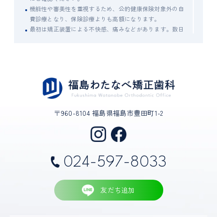
機能性や審美性を重視するため、公的健康保険対象外の自
費診療となり、保険診療よりも高額になります。
最初は矯正装置による不快感、痛みなどがあります。数日
から1～2週間で慣れることが多いです。
治療期間は症例により異なりますが、成人矯正や永久歯が
すべて生えそろっている場合は、一般的に1年半～3年を要
します。小児矯正においては、混合歯列期（乳歯と永久歯
が混在する時期）に行なう第1期治療で1～2年、永久歯が
すべて生えそろったあとに行なう第2期治療で1～2年半を
要することがあります。
歯の動き方には個人差があるため、治療期間が予想より長
〒960-8104 福島県福島市豊田町1-2
期化することがあります。
装置や顎間ゴムの扱い方、定期的な通院など、矯正治療で
は患者さんのご協力がたいへん重要であり、それらが治療
結果や治療期間に影響します。
024-597-8033
治療中は、装置がついているため歯が磨きにくくなりま
す。虫歯や歯周病のリスクが高まるので、丁寧な歯磨きや
定期メンテナンスの受診が大切です。また、歯が動くこと
友だち追加
で見えなかった虫歯が見えるようになることもあります。
歯を動かすことにより歯根が吸収され、短くなることがあ
ります。また、歯肉が痩せて下がることがあります。