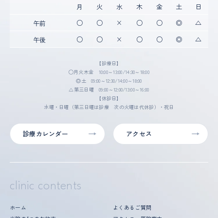
ごくまれに、歯が骨と癒着していて歯が動かないことがあ
月
火
水
木
金
土
日
ります。
○
○
×
○
○
◎
△
午前
ごくまれに、歯を動かすことで神経に障害を与え、神経が
壊死することがあります。
○
○
×
○
○
◎
△
午後
治療中に金属などのアレルギー症状が出ることがありま
す。
【診療日】
治療中に、「顎関節で音が鳴る、顎が痛い、口をあけにく
◯月火木金 10:00～13:00/14:30～18:00
い」などの顎関節症状が出ることがあります。
◎土 09:00～12:30/14:00～18:00
問題が生じた場合、当初の治療計画を変更することがあり
△第三日曜 09:00～12:00/13:00～16:00
ます。
【休診日】
歯の形状の修正や、噛み合わせの微調整を行なうことがあ
水曜・日曜（第三日曜は診療 次の火曜は代休診）・祝日
ります。
矯正装置を誤飲する可能性があります。
診療カレンダー
アクセス
装置を外すときに、エナメル質に微小な亀裂が入る可能性
や、補綴物（被せ物など）の一部が破損することがありま
す。
装置を外したあと、保定装置を指示どおりに使用しないと
後戻りが生じる可能性が高くなります。
clinic contents
装置を外したあと、現在の噛み合わせに合わせて補綴物
（被せ物など）の作製や虫歯治療などをやり直す可能性が
ホーム
よくあるご質問
あります。