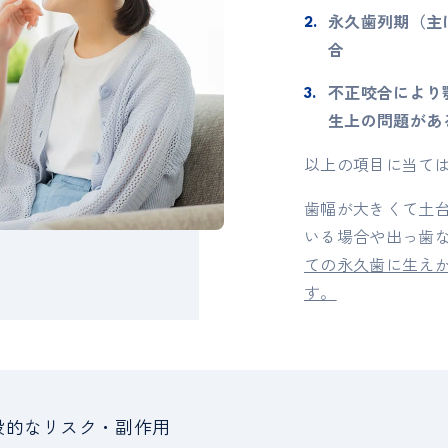
永久歯列期（主
合
不正咬合により
生上の問題があ
以上の項目に当て
歯幅が大きくて土
いる場合や出っ歯
ての永久歯に生えか
す。
般的なリスク・副作用