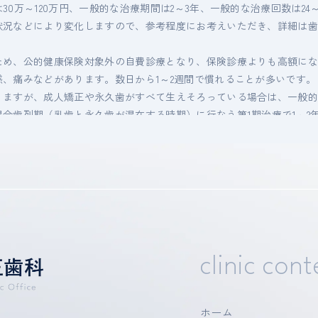
0万～120万円、一般的な治療期間は2～3年、一般的な治療回数は24
状況などにより変化しますので、参考程度にお考えいただき、詳細は
ため、公的健康保険対象外の自費診療となり、保険診療よりも高額に
、痛みなどがあります。数日から1～2週間で慣れることが多いです。
りますが、成人矯正や永久歯がすべて生えそろっている場合は、一般的
合歯列期（乳歯と永久歯が混在する時期）に行なう第1期治療で1～2
療で1～2年半を要することがあります。
るため、治療期間が予想より長期化することがあります。
定期的な通院など、矯正治療では患者さんのご協力がたいへん重要で
るため歯が磨きにくくなります。虫歯や歯周病のリスクが高まるので
。また、歯が動くことで見えなかった虫歯が見えるようになることも
が吸収され、短くなることがあります。また、歯肉が痩せて下がるこ
していて歯が動かないことがあります。
clinic con
とで神経に障害を与え、神経が壊死することがあります。
ギー症状が出ることがあります。
鳴る、顎が痛い、口をあけにくい」などの顎関節症状が出ることがあ
ホーム