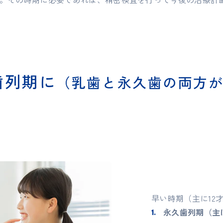
歯列期に
（乳歯と永久歯の両方
早い時期（主に12
永久歯列期（主