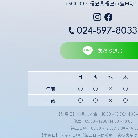
〒960-8104 福島県福島市豊田町1
問題が生じた場合、当初の
歯の形状の修正や、噛み合
矯正装置を誤飲する可能性
装置を外すときに、エナメ
024-597-8033
装置を外したあと、保定装
装置を外したあと、現在の
友だち追加
す。
顎の成長発育により、歯並
治療後に、親知らずの影響
加齢や歯周病などにより、
月
火
水
木
矯正治療は、一度始めると
○
○
×
○
午前
○
○
×
○
午後
【診療日】
◯月火木金 10:00～13:00/14:30～
◎土 09:00～12:30/14:00～18:00
△第三日曜 09:00～12:00/13:00～16:0
【休診日】
水曜・日曜（第三日曜は診療 次の火曜は