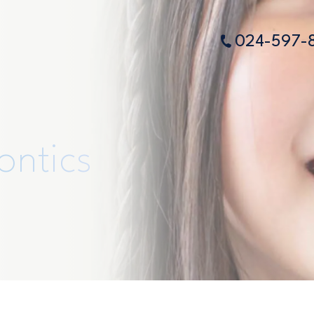
024-597-
ontics