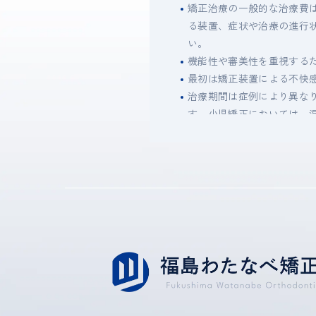
矯正治療の一般的な治療費は3
る装置、症状や治療の進行
い。
機能性や審美性を重視する
最初は矯正装置による不快感
治療期間は症例により異な
す。小児矯正においては、混
ろったあとに行なう第2期治
歯の動き方には個人差があ
装置や顎間ゴムの扱い方、
治療期間に影響します。
治療中は、装置がついてい
テナンスの受診が大切です
歯を動かすことにより歯根
ごくまれに、歯が骨と癒着
ごくまれに、歯を動かすこ
治療中に金属などのアレル
治療中に、「顎関節で音が